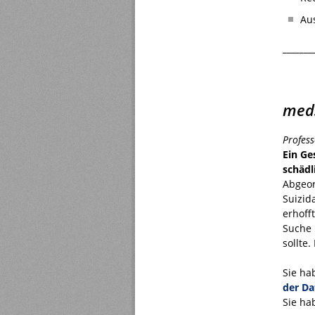
Au
_______
med
Profes
Ein Ge
schädl
Abgeor
Suizid
erhoff
Suche 
sollte
Sie ha
der Da
Sie ha