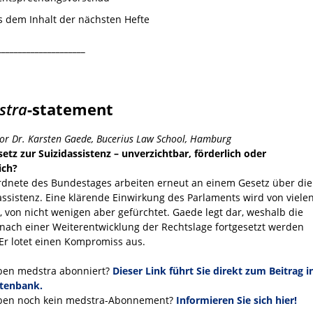
s dem Inhalt der nächsten Hefte
_____________________
stra
-statement
sor Dr. Karsten Gaede, Bucerius Law School, Hamburg
setz zur Suizidassistenz – unverzichtbar, förderlich oder
ich?
dnete des Bundestages arbeiten erneut an einem Gesetz über die
assistenz. Eine klärende Einwirkung des Parlaments wird von viele
t, von nicht wenigen aber gefürchtet. Gaede legt dar, weshalb die
nach einer Weiterentwicklung der Rechtslage fortgesetzt werden
. Er lotet einen Kompromiss aus.
ben medstra abonniert?
Dieser Link führt Sie direkt zum Beitrag i
tenbank.
ben noch kein medstra-Abonnement?
Informieren Sie sich hier!