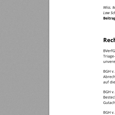
Wiss. M
Law Sc
Beitra
Rec
BVerfG
Triage
unvere
BGH v.
Abrech
auf di
BGH v.
Bestec
Gutach
BGH v.