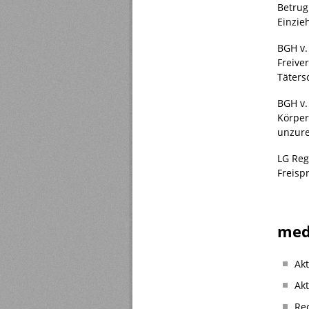
Betrug
Einzie
BGH v.
Freive
Täters
BGH v.
Körper
unzure
LG Reg
Freisp
med
Ak
Ak
Re