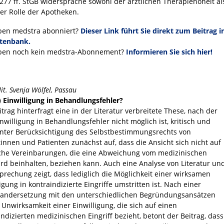
 277 ff. StGB widerspräche sowohl der ärztlichen Therapiehoheit al
er Rolle der Apotheken.
ben medstra abonniert?
Dieser Link führt Sie direkt zum Beitrag i
tenbank.
ben noch kein medstra-Abonnement?
Informieren Sie sich hier!
it. Svenja Wölfel, Passau
) Einwilligung in Behandlungsfehler?
itrag hinterfragt eine in der Literatur verbreitete These, nach der
inwilligung in Behandlungsfehler nicht möglich ist, kritisch und
unter Berücksichtigung des Selbstbestimmungsrechts von
tinnen und Patienten zunächst auf, dass die Ansicht sich nicht auf
che Vereinbarungen, die eine Abweichung vom medizinischen
rd beinhalten, beziehen kann. Auch eine Analyse von Literatur un
prechung zeigt, dass lediglich die Möglichkeit einer wirksamen
igung in kontraindizierte Eingriffe umstritten ist. Nach einer
andersetzung mit den unterschiedlichen Begründungsansätzen
e Unwirksamkeit einer Einwilligung, die sich auf einen
indizierten medizinischen Eingriff bezieht, betont der Beitrag, dass