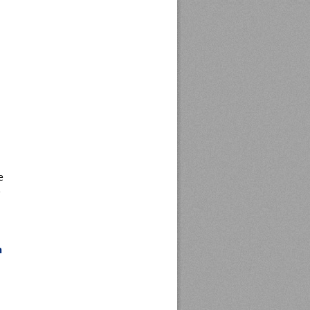
e
e
n