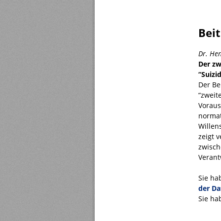
Bei
Dr. He
Der zw
“Suizi
Der Be
“zweite
Voraus
normat
Willen
zeigt 
zwisch
Verant
Sie ha
der Da
Sie ha