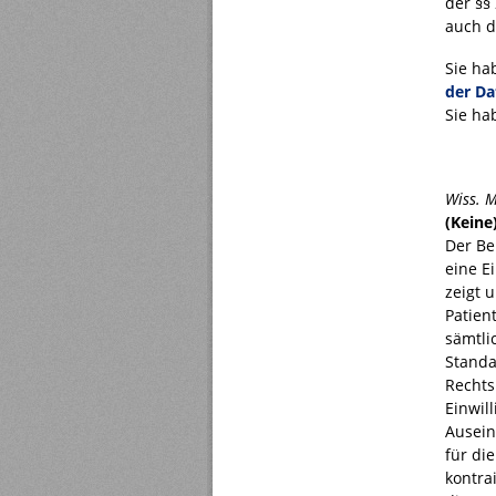
der §§
auch d
Sie ha
der Da
Sie ha
Wiss. M
(Keine
Der Be
eine E
zeigt 
Patien
sämtli
Standa
Rechts
Einwill
Ausein
für di
kontra