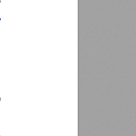
s
n
d