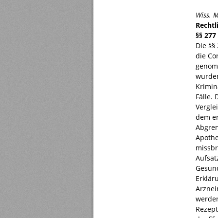
Wiss. 
Rechtl
§§ 277 
Die §§
die Co
genomm
wurden
Krimin
Fälle.
Vergle
dem er
Abgren
Apothe
missbr
Aufsat
Gesund
Erklär
Arznei
werden
Rezept