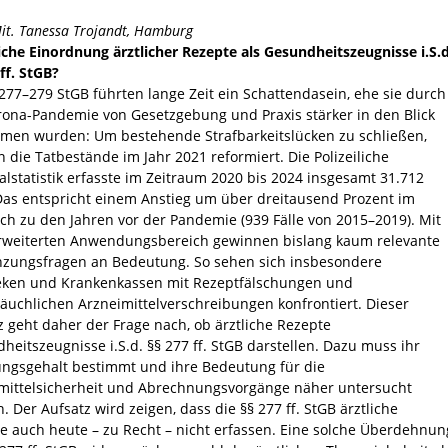
Mit. Tanessa Trojandt, Hamburg
iche Einordnung ärztlicher Rezepte als Gesundheitszeugnisse i.S.d
ff. StGB?
 277–279 StGB führten lange Zeit ein Schattendasein, ehe sie durch
rona-Pandemie von Gesetzgebung und Praxis stärker in den Blick
en wurden: Um bestehende Strafbarkeitslücken zu schließen,
 die Tatbestände im Jahr 2021 reformiert. Die Polizeiliche
alstatistik erfasste im Zeitraum 2020 bis 2024 insgesamt 31.712
 Das entspricht einem Anstieg um über dreitausend Prozent im
ich zu den Jahren vor der Pandemie (939 Fälle von 2015–2019). Mit
weiterten Anwendungsbereich gewinnen bislang kaum relevante
zungsfragen an Bedeutung. So sehen sich insbesondere
ken und Krankenkassen mit Rezeptfälschungen und
äuchlichen Arzneimittelverschreibungen konfrontiert. Dieser
z geht daher der Frage nach, ob ärztliche Rezepte
heitszeugnisse i.S.d. §§ 277 ff. StGB darstellen. Dazu muss ihr
ungsgehalt bestimmt und ihre Bedeutung für die
mittelsicherheit und Abrechnungsvorgänge näher untersucht
. Der Aufsatz wird zeigen, dass die §§ 277 ff. StGB ärztliche
e auch heute – zu Recht – nicht erfassen. Eine solche Überdehnun