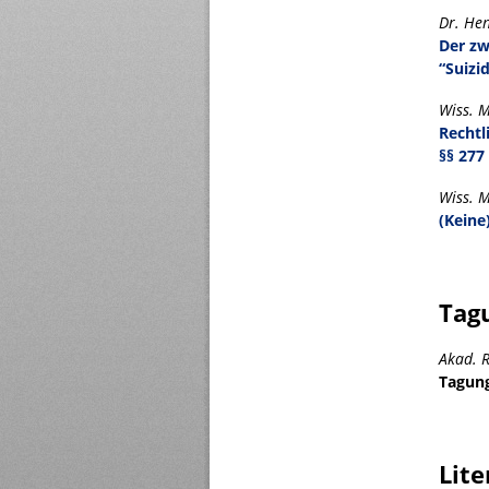
Dr. He
Der zw
“Suizi
Wiss. 
Rechtl
§§ 277 
Wiss. M
(Keine
Tag
Akad. R
Tagung
Lite